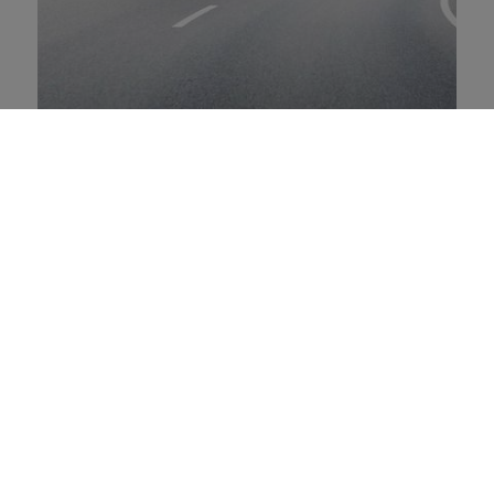
شاحنة MAN LION’S COACH
أداء رائع بقوة تصل إلى 520 حصان
عدد مقاعد الركاب المشمول على متن المركبة: 61 مقعدًا
للركاب كحد أقصى
الاستخدام الآمن في كل مكان: تحتوي على أكثر من 8
نظامًا ذكيًا للمساعدة*
جميع البيانات الفنية