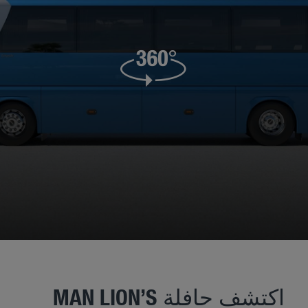
اكتشف حافلة MAN LION’S