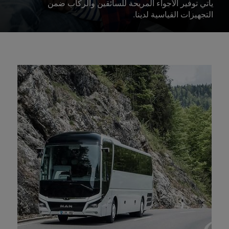
يأتي توفير الأجواء المريحة للسائقين والركاب ضمن
التجهيزات القياسية لدينا.
دائمًا ما تستحق حجز رحلة فيها:
حافلة السفر MAN LION’S COACH