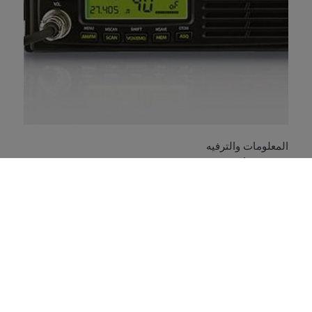
المعلومات والترفيه
CB مذياع
تعلم المزيد