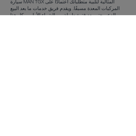
سيارة MAN TGX المثالية لتلبية متطلباتك اعتمادًا على
المركبات المعدة مسبقًا. ويقدم فريق خدمات ما بعد البيع
الدعم حتى بعد فترة طويلة من الشراء الأولي. وكل هذا
عبارة عن جزء من خدمة عملاء MAN TGX - حاليًا وعلى
مدار 100 عام قادمة.
استراحة مريحة تصنع رحلة
جيدة
هل تريد المزيد من
المعلومات؟ من هذا الاتجاه