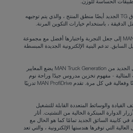
تطبيقات الحساسة للوزن.
كانت الشراكة مفتاح نجاحات MAN وقد قام شركاؤها المستوردون بعمل جدير بالثناء لتحقيق رضا العملاء. يتبع نطاق TG الجديد أيضًا منطق المنتج ، والذي يتم توجيهه
تعتمد الكفاءة التشغيلية للشاحنة إلى حد كبير على معلمة الموثوقية ومدى سهولة إنجازها لمهمتها كل يوم. تسعى MAN إلى جعل التجربة واختبارها أفضل مع مجموعة
السابق. تدعم البنية الإلكترونية الجديدة المبسطة
من أجل تحسين مكان العمل في الشاحنة ، يجب وضع أدائهم وتحفيزهم في المقدمة. هذا هو السبب في أن الجيل الجديد من MAN Truck Generation يضع المعايير
المثالية - مفهوم تخزين مدروس جيدًا وراحة نوم
مثالية. الإنجاز النهائي هو أن يكون السائق مرتاحًا ومريحًا ويقظًا في جميع الأوقات ، مما يؤدي إلى عمليات أكثر أمانًا وفعالية في كل مرة. تقدم MAN ProfiDrive تدريبًا
 القيادة والوسائط المتعددة القابلة للتشغيل
 الدوارة المبتكرة الخالية من التشتيت. أثار
عيشية في كابينة السائق الجديد تمامًا كما هو الحال مع
 انطباعًا مميزًا بفضل درجة الاتصال العالية التي توفرها هندستها الإلكترونية ، والتي تعد