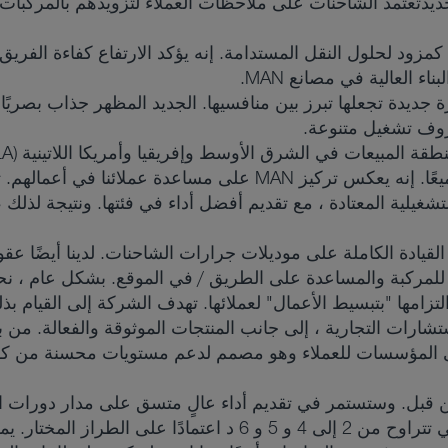
د تعتمد الشاحنات على ملاحظات العملاء لتزويدهم بالمركبات ال
 العالية في مصانع MAN.
 مع مقصورة جديدة تجعلها تبرز بين منافسيها. الجديد المظهر جذاب بصري
روف تشغيل متنوعة.
المجموعة الجديدة يمثل لحظة فارقة بالنسبة لنا جميعًا. إنه يعكس تر
شغيلية المعتادة ، مع تقديم أفضل أداء في فئتها. ونتيجة لذلك
 سنوات على مجموعة القيادة الكاملة على موديلات جرارات الشاحنات. لدينا
ّنة للمركبة والمساعدة على الطريق / في الموقع. بشكل عام ، ن
تزامها "بتبسيط الأعمال" لعملائها. تهدف الشركة إلى القيام بذ
ستشارات التجارية ، إلى جانب المنتجات الموثوقة والفعالة. من
الذي يقدم محركات تتوافق مع معايير الانبعاثات التي تتراوح من 2 