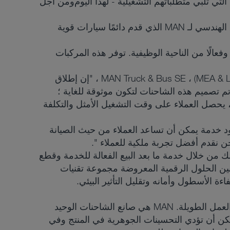
تي تلبي متطلباتهم التشغيلية - لهذا اليوم ومن أجل
تمثل المجموعة الجديدة شركة MAN Truck & Bus كمزود لحلول النقل المستدامة. إنه يؤكد الارتفاع كفاءة الفريق الهندسي لـ MAN الذي قدم دائمًا سيارات قوية
ًا وفعالًا من الناحية الوظيفية. توفر هذه المركبات
قال يورج مومرتس ، نائب الرئيس الأول ، رئيس منطقة المبيعات في الشرق الأوسط وإفريقيا وأمريكا اللاتينية (MEA & LA) ، MAN Truck & Bus SE ، "إن إطلاق
كيز MAN على مساعدة عملائنا في أعمالهم. تم تصميم هذه الشاحنات لتكون موثوقة للغاية ؛
 ، يحصل العملاء على وقت التشغيل الأمثل والتكلفة
 أيضًا عقود خدمة يمكن أن تساعد العملاء من حيث الصيانة
حن نقدم أفضل تجربة ملكية للعملاء ".
لك من خلال خدمة ما بعد البيع الفعالة للخدمة وقطع
 بين الحلول الرقمية المعروضة مجموعة تقنيات
يظل نطاق المحرك قويًا وموثوقًا وفعالًا كما كان من قبل. وستستمر في تقديم أداء عالٍ متسق على مدار دورات العمل الطويلة. MAN هي صانع الشاحنات الوحيد
إلى 4 و 5 و 6 د اعتمادًا على الطراز المختار. يمكن أن تؤدي التحسينات الجوهرية في المنتج وفي