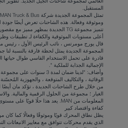
العالمي لمجموعة شاحنات الجيل الجديد. تطوير الجدي
المستقبل.
وموثوقة وفعالة. هذه الشاحنات تعرض أيضًا جودة البناء
تتميز مجموعة TG الجديدة بمظهر مميز
أعلى مستويات الموثوقية والكفاءة لـ تطبيقات وظ
قادرة على تحمل الاستخدام القاسي طوال حياتها الت
الإجمالية الجذابة للملكية ".
وأضاف: "لدينا ضمان لمدة 3
الوقائية ، والتكاليف المتوقعة ، والجهوزية المُحس
من خلال طرح الشاحنات الجديدة ، تؤكد مان أيضًا ال
الغيار ؛ مجموعة من الحلول الرقمية والمالية. والا
المعلومات من MAN. يعد هذا حلًا قويًا على مستوى المؤسسات للعملاء وهو مصمم لدعم مستويات محسنة من كفاءة الأسطول وأمانه وتقليل التأثير البيئي.
كفاءة واقتصاد كبير