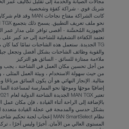
مجالات الصيانة والخدمة إلى تقليل تكاليف عمر الخ
شريك قوي - شراكة كفؤة وشخصية
نحو ملف تعريف التطبيق. يسمح ذلك بتجميع MAN TGX أو TGS أو TGM أو TGL الجديدة معًا بما يناسب مهمة النقل الدقيقة ، باستخدام خيارات التكوين المرنة.
الجهوزية المُحسَّنة - أقصى توافر على مدار عمر ال
TG الجديدة. ستعمل هذه الشاحنات تمامًا كما كا
والقوية وظائف الشاحنات بشكل أفضل وتجعل جيل 
ملاءمة ممتازة للسائق - السائق هو التركيز
من حيث سهولة الاستخدام ، وبيئة العمل المثلى ، و
إضافيًا موجهًا وموجهًا نحو الممارسة لمساعدة السائق
تعتبر MAN TGX الجديدة الشاحنة الدولية لعام 2021
بالإضافة إلى الراحة أثناء القيادة ، فإن مكان عمل
بشكل حدسي والمدمجة في عجلة القيادة متعددة الوظا
نظام MAN SmartSelect إعجاب ل